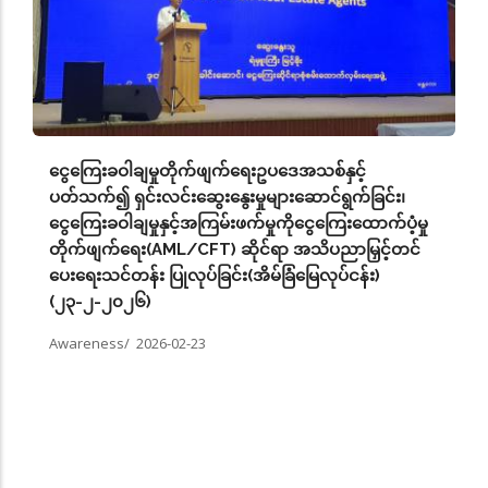
ငွေကြေးခဝါချမှုတိုက်ဖျက်ရေးဥပဒေအသစ်နှင့်
ပတ်သက်၍ ရှင်းလင်းဆွေးနွေးမှုများဆောင်ရွက်ခြင်း၊
ငွေကြေးခဝါချမှုနှင့်အကြမ်းဖက်မှုကိုငွေကြေးထောက်ပံ့မှု
တိုက်ဖျက်ရေး(AML/CFT) ဆိုင်ရာ အသိပညာမြှင့်တင်
ပေးရေးသင်တန်း ပြုလုပ်ခြင်း(အိမ်ခြံမြေလုပ်ငန်း)
(၂၃-၂-၂၀၂၆)
Awareness/
2026-02-23