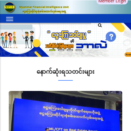
Member Login
အဓိက
Myanmar Financial Intelligence Unit
အကြောင်းအရာ
ငွေကြေးဆိုင်ရာစုံစမ်းထောက်လှမ်းရေးအဖွဲ့
သို့
သွား
မည်
Rea
နောက်ဆုံးရသတင်းများ