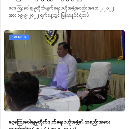
ငွေကြေးခဝါချမှုတိုက်ဖျက်ရေးဗဟိုအဖွဲ့အစည်းအဝေး(၂/၂၀၂၂)
အား ၁၉-၉-၂၀၂၂ ရက်နေ့တွင် မြန်မာနိုင်ငံရဲတပ်
EVENTS
ငွေကြေးခဝါချမှုတိုက်ဖျက်ရေးဗဟိုအဖွဲ့၏ အစည်းအဝေး