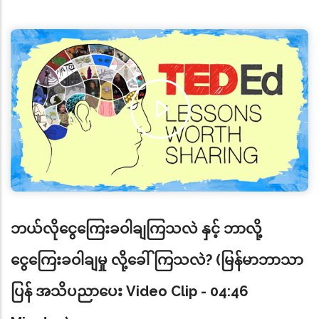
ဘယ်လိုငွေကြေးခဝါချကြသလဲ နှင့် ဘာလို့
ငွေကြေးခဝါချမှု လို့ခေါ်ကြသလဲ? (မြန်မာဘာသာ
ပြန် အသိပညာပေး Video Clip - 04:46