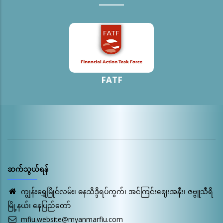
FATF
ဆက်သွယ်ရန်
ကျွန်းရွှေမြိုင်လမ်း၊ ဓနသိဒ္ဒိရပ်ကွက်၊ အင်ကြင်းဈေးအနီး၊ ဇဗ္ဗူသီရိ
မြို့နယ်၊ နေပြည်တော်
mfiu.website@myanmarfiu.com