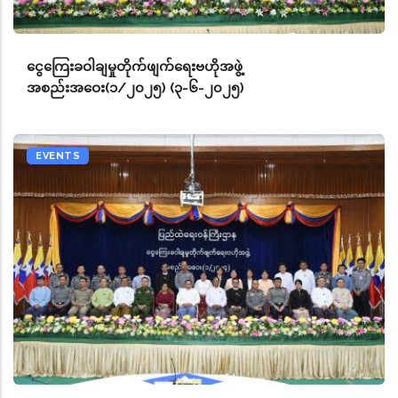
ငွေကြေးခဝါချမှုတိုက်ဖျက်ရေးဗဟိုအဖွဲ့
အစည်းအဝေး(၁/၂၀၂၅) (၃-၆-၂၀၂၅)
EVENTS