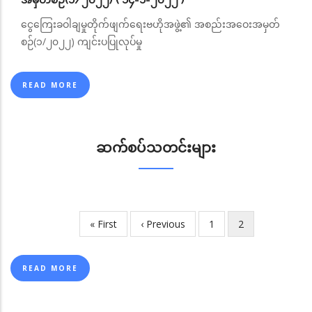
အမှတ်စဉ်(၁/၂၀၂၂) ( ၁၄-၁-၂၀၂၂ )
ငွေကြေးခဝါချမှုတိုက်ဖျက်ရေးဗဟိုအဖွဲ့၏ အစည်းအဝေးအမှတ်
စဉ်(၁/၂၀၂၂) ကျင်းပပြုလုပ်မှု
READ MORE
ဆက်စပ်သတင်းများ
First
« First
Previous
‹ Previous
Page
1
လက်ရှိ
2
Pagination
page
page
စာမျက်နှာ
READ MORE