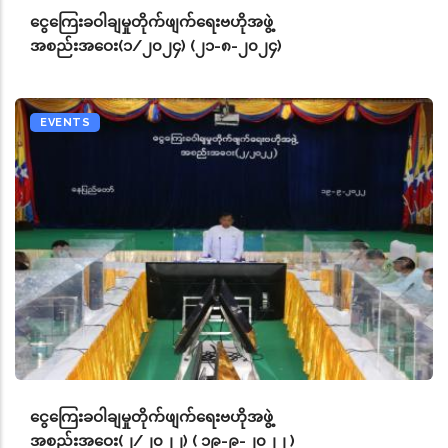
ငွေကြေးခဝါချမှုတိုက်ဖျက်ရေးဗဟိုအဖွဲ့
အစည်းအဝေး(၁/၂၀၂၄) (၂၁-၈-၂၀၂၄)
EVENTS
ငွေကြေးခဝါချမှုတိုက်ဖျက်ရေးဗဟိုအဖွဲ့
အစည်းအဝေး(၂/၂၀၂၂) ( ၁၉-၉-၂၀၂၂ )