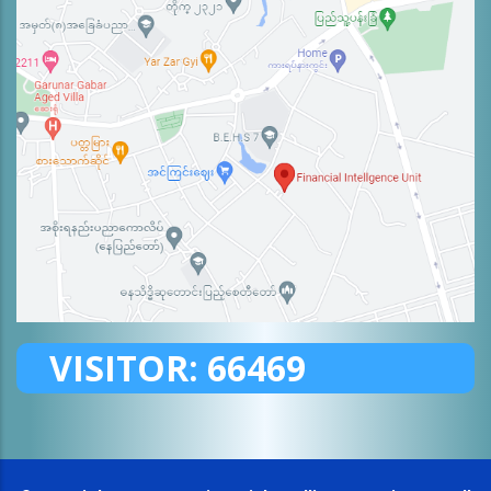
VISITOR:
66469