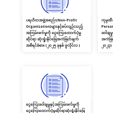
ပရဟိတအဖွဲ့အစည်း(Non-Profit
ကုမ္ပဏ
Organization)များနှင့်စပ်လျဉ်းသည့်
Person
အကြမ်းဖက်မှုကို ငွေကြေးထောက်ပံ့မှု
ခဝါချမှု
ဆိုင်ရာ ဆုံးရှုံးနိုင်ခြေအကဲဖြတ်ချက်
အကဲဖြတ
အစီရင်ခံစာ။ (၂၀၂၅ ခုနှစ် ဇူလိုင်လ )
၂၀၂၃)
ငွေကြေးခဝါချမှုနှင့်အကြမ်းဖက်မှုကို
ငွေကြေးထောက်ပံ့မှုဆိုင်ရာဆုံးရှုံးနိုင်ခြေ