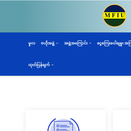
အဓိက
အကြောင်းအရာ
သို့
သွား
မည်
မူလ
ဗဟိုအဖွဲ့
အဖွဲ့အကြောင်း
ငွေကြေးခဝါချမှု၊ အ
ထုတ်ပြန်ချက်