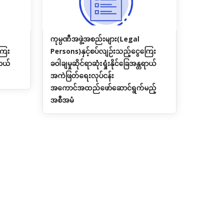
ကုမ္ပဏီအဖွဲ့အစည်းများ(Legal
ြေး
Persons)နှင့်စပ်လျဉ်းသည့်ငွေကြေး
ရာယ်
ခဝါချမှုဆိုင်ရာဆုံးရှုံးနိုင်ခြေအန္တရာယ်
အကဲဖြတ်ရေးလုပ်ငန်း
အကောင်အထည်ဖော်ဆောင်ရွက်မည့်
အစီအမံ