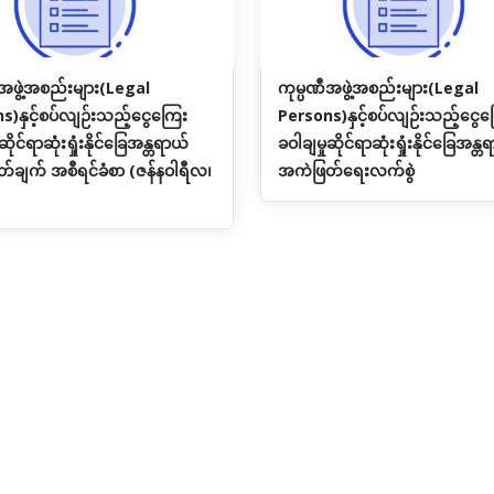
ီအဖွဲ့အစည်းများ(Legal
ကုမ္ပဏီအဖွဲ့အစည်းများ(Legal
s)နှင့်စပ်လျဉ်းသည့်ငွေကြေး
Persons)နှင့်စပ်လျဉ်းသည့်ငွေက
ဆိုင်ရာဆုံးရှုံးနိုင်ခြေအန္တရာယ်
ခဝါချမှုဆိုင်ရာဆုံးရှုံးနိုင်ခြေအန္တ
်ချက် အစီရင်ခံစာ (ဇန်နဝါရီလ၊
အကဲဖြတ်ရေးလက်စွဲ