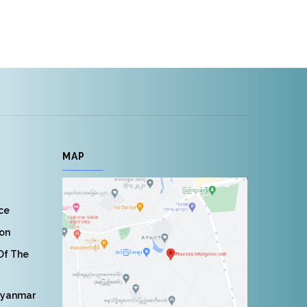
MAP
nce
ion
 Of The
Myanmar