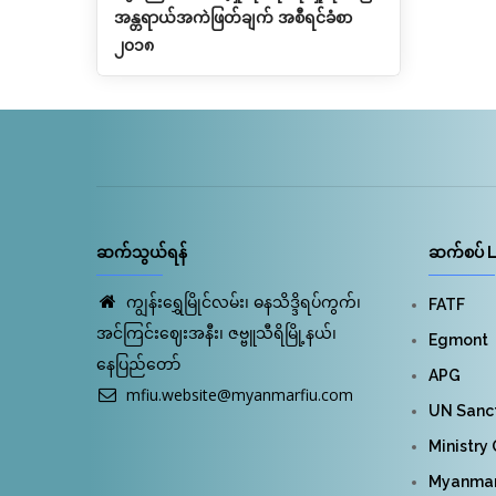
အန္တရာယ်အကဲဖြတ်ချက် အစီရင်ခံစာ
၂၀၁၈
ဆက်သွယ်ရန်
ဆက်စပ် L
ကျွန်းရွှေမြိုင်လမ်း၊ ဓနသိဒ္ဒိရပ်ကွက်၊
FATF
အင်ကြင်းဈေးအနီး၊ ဇဗ္ဗူသီရိမြို့နယ်၊
Egmont
နေပြည်တော်
APG
mfiu.website@myanmarfiu.com
UN Sanct
Ministry
Myanmar 