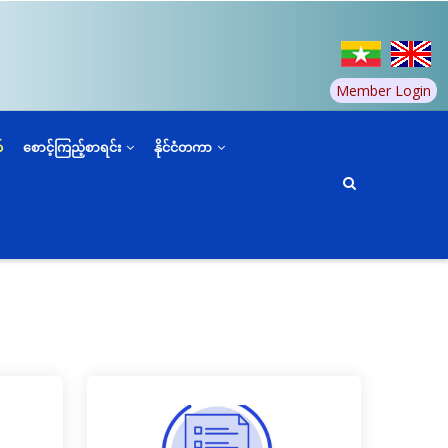
Member Login
်
စောင့်ကြည့်စာရင်း
နိုင်ငံတကာ