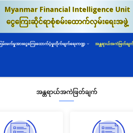
Myanmar Financial Intelligence Unit
ငွေကြေးဆိုင်ရာစုံစမ်းထောက်လှမ်းရေးအဖွဲ့
ကြမ်းဖက်မှုအားငွေကြေးထောက်ပံ့မှုတိုက်ဖျက်ရေးကဏ္ဍ
အန္တရာယ်အကဲဖြတ်ချက
အန္တရာယ်အကဲဖြတ်ချက်