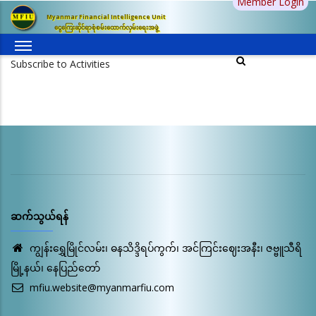
Member Login
အဓိက
Myanmar Financial Intelligence Unit
အကြောင်းအရာ
ငွေကြေးဆိုင်ရာစုံစမ်းထောက်လှမ်းရေးအဖွဲ့
သို့
သွား
Subscribe to Activities
မည်
ဆက်သွယ်ရန်
ကျွန်းရွှေမြိုင်လမ်း၊ ဓနသိဒ္ဒိရပ်ကွက်၊ အင်ကြင်းဈေးအနီး၊ ဇဗ္ဗူသီရိ
မြို့နယ်၊ နေပြည်တော်
mfiu.website@myanmarfiu.com