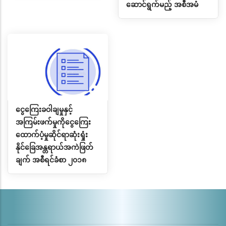
ဆောင်ရွက်မည့် အစီအမံ
ငွေကြေးခဝါချမှုနှင့်
အကြမ်းဖက်မှုကိုငွေကြေး
ထောက်ပံ့မှုဆိုင်ရာဆုံးရှုံး
နိုင်ခြေအန္တရာယ်အကဲဖြတ်
ချက် အစီရင်ခံစာ ၂၀၁၈