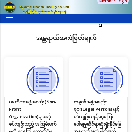
Member Login
အဓိက
Myanmar Financial Intelligence Unit
အကြောင်းအရာ
ငွေကြေးဆိုင်ရာစုံစမ်းထောက်လှမ်းရေးအဖွဲ့
သို့
သွား
မည်
အန္တရာယ်အကဲဖြတ်ချက်
ပရဟိတအဖွဲ့အစည်း(Non-
ကုမ္ပဏီအဖွဲ့အစည်း
Profit
များ(Legal Persons)နှင့်
Organization)များနှင့်
စပ်လျဉ်းသည့်ငွေကြေး
စပ်လျဉ်းသည့် အကြမ်းဖက်
ခဝါချမှုဆိုင်ရာဆုံးရှုံးနိုင်ခြေ
မှုကို ငွေကြေးထောက်ပံ့မှု
အန္တရာယ်အကဲဖြတ်ချက်