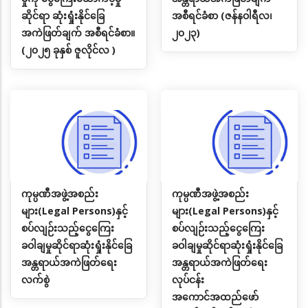
ဆိုင်ရာ ဆုံးရှုံးနိုင်ခြေ
အစီရင်ခံစာ (ဇန်နဝါရီလ၊
အကဲဖြတ်ချက် အစီရင်ခံစာ။
၂၀၂၃)
(၂၀၂၅ ခုနှစ် ဇူလိုင်လ )
ကုမ္ပဏီအဖွဲ့အစည်း
ကုမ္ပဏီအဖွဲ့အစည်း
များ(Legal Persons)နှင့်
များ(Legal Persons)နှင့်
စပ်လျဉ်းသည့်ငွေကြေး
စပ်လျဉ်းသည့်ငွေကြေး
ခဝါချမှုဆိုင်ရာဆုံးရှုံးနိုင်ခြေ
ခဝါချမှုဆိုင်ရာဆုံးရှုံးနိုင်ခြေ
အန္တရာယ်အကဲဖြတ်ရေး
အန္တရာယ်အကဲဖြတ်ရေး
လက်စွဲ
လုပ်ငန်း
အကောင်အထည်ဖော်