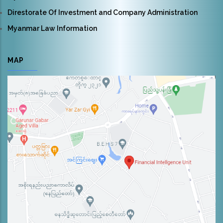
Direstorate Of Investment and Company Administration
Myanmar Law Information
MAP