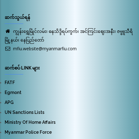
ဆက်သွယ်ရန်
ကျွန်းရွှေမြိုင်လမ်း၊ ဓနသိဒ္ဒိရပ်ကွက်၊ အင်ကြင်းဈေးအနီး၊ ဇဗ္ဗူသီရိ
မြို့နယ်၊ နေပြည်တော်
mfiu.website@myanmarfiu.com
ဆက်စပ် LINK များ
FATF
Egmont
APG
UN Sanctions Lists
Ministry Of Home Affairs
Myanmar Police Force