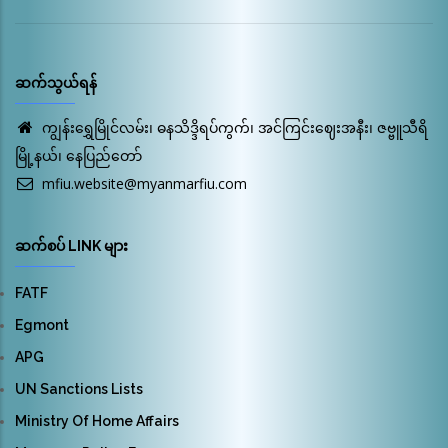
ဆက်သွယ်ရန်
ကျွန်းရွှေမြိုင်လမ်း၊ ဓနသိဒ္ဒိရပ်ကွက်၊ အင်ကြင်းဈေးအနီး၊ ဇဗ္ဗူသီရိ
မြို့နယ်၊ နေပြည်တော်
mfiu.website@myanmarfiu.com
ဆက်စပ် LINK များ
FATF
Egmont
APG
UN Sanctions Lists
Ministry Of Home Affairs