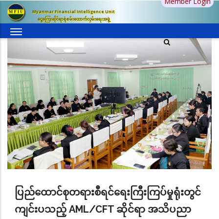
Member Login
အဓိက
Myanmar Financial Intelligence Unit
အကြောင်းအရာ
ငွေကြေးဆိုင်ရာစုံစမ်းထောက်လှမ်းရေးအဖွဲ့
သို့
သွား
မည်
ပြည်ထောင်စုတရားစီရင်ရေးကြီးကြပ်မှုရုံးတွင်
ကျင်းပသည့် AML/CFT ဆိုင်ရာ အသိပညာ