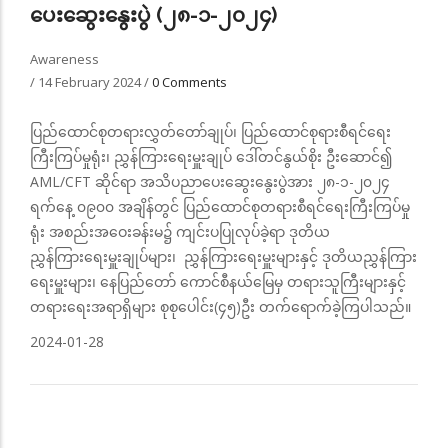
ပေးဆွေးနွေးပွဲ (၂၈-၁-၂၀၂၄)
Awareness
/
14 February 2024
/
0 Comments
ပြည်ထောင်စုတရားလွှတ်တော်ချုပ်၊ ပြည်ထောင်စုရားစီရင်ရေး
ကြီးကြပ်မှုရုံး၊ ညွှန်ကြားရေးမှူးချုပ် ဒေါ်တင်နွယ်စိုး ဦးဆောင်၍
AML/CFT ဆိုင်ရာ အသိပညာပေးဆွေးနွေးပွဲအား ၂၈-၁-၂၀၂၄
ရက်နေ့ ၀၉၀၀ အချိန်တွင် ပြည်ထောင်စုတရားစီရင်ရေးကြီးကြပ်မှု
ရုံး အစည်းအဝေးခန်းမ၌ ကျင်းပပြုလုပ်ခဲ့ရာ ဒုတိယ
ညွှန်ကြားရေးမှူးချုပ်များ၊ ညွှန်ကြားရေးမှူးများနှင့် ဒုတိယညွှန်ကြား
ရေးမှူးများ၊ နေပြည်တော် ကောင်စီနယ်မြေမှ တရားသူကြီးများနှင့်
တရားရေးအရာရှိများ စုစုပေါင်း(၄၅)ဦး တက်ရောက်ခဲ့ကြပါသည်။
2024-01-28