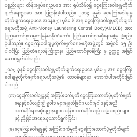
ပစ္စည်းများ ထိန်းချုပ်ရေးဥပဒေ အား ရုပ်သိမ်း၍ ငွေကြေးခဝါချမှုတိုက်
ဖျက်ရေးဥပဒေ အား ပြဌာန်းခဲ့ပါသည်။ ၂၀၁၄ ခုနှစ် ငွေကြေးခဝါချမှု
တိုက်ဖျက်ရေးဥပဒေ အခန်း(၄)၊ ပုဒ်မ ၆ အရ ငွေကြေးခဝါချမှုတိုက်ဖျက်
ရေးဗဟိုအဖွဲ့ Anti-Money Laundering Central Body(AMLCB) အား
ပြည်ထောင်စုသမ္မတမြန်မာနိုင်ငံတော်၊ ပြည်ထောင်စုအစိုးရအဖွဲ့မှ ဖွဲ့စည်း
ခဲ့ပါသည်။ ငွေကြေးခဝါချမှုတိုက်ဖျက်ရေးဗဟိုအဖွဲ့တွင် အဖွဲ့ဝင် ၁၅ ဦး
ပါဝင်ပြီး ပြည်ထဲရေးဝန်ကြီးဌာန၊ ပြည်ထောင်စုဝန်ကြီး မှ ဥက္ကဋ္ဌ အဖြစ်
ဆောင်ရွက်ပါသည်။
၂၀၁၄ ခုနှစ် ငွေကြေးခဝါချမှုတိုက်ဖျက်ရေးဥပဒေ ပုဒ်မ ၇ အရ ငွေကြေး
ခဝါချမှုတိုက်ဖျက်ရေးဗဟိုအဖွဲ့၏ တာဝန်များမှာ အောက်ပါအတိုင်းဖြစ်
ပါသည်-
(က) ငွေကြေးခဝါချမှုနှင့် အကြမ်းဖက်မှုကို ငွေကြေးထောက်ပံ့မှုတိုက်ဖျက်
ရေးနှင့်စပ်လျဉ်း၍ မူဝါဒ များချမှတ်ခြင်း၊ ယင်းမူဝါဒနှင့်အညီ
သက်ဆိုင်ရာအစိုးရဌာနများ၊ အခြားသက်ဆိုင်သည့် အဖွဲ့အစည်း များ
နှင့် ညှိနှိုင်းအရေးယူဆောင်ရွက်ခြင်း၊
(ခ) ငွေကြေးခဝါချမှုနှင့် အကြမ်းဖက်မှုကို ငွေကြေးထောက်ပံ့မှုတိုက်ဖျက်
ရေးဆိုင်ရာ အမျိုးသားမဟာ ဗျူဟာချမှတ်ခြင်းနှင့်