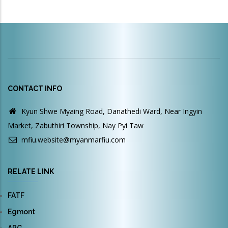
CONTACT INFO
Kyun Shwe Myaing Road, Danathedi Ward, Near Ingyin
Market, Zabuthiri Township, Nay Pyi Taw
mfiu.website@myanmarfiu.com
RELATE LINK
FATF
Egmont