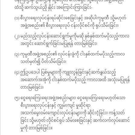
ထံသို့ ဆက်သွယ်ညှိ နှိုင်း အကြောင်းကြားခြင်း-
(၁) စီးပွားရေးလုပ်ငန်းရပ်ဆိုင်းစေခြင်းနှင့် အဆိုပါကုမ္ပဏီ သို့မဟုတ်
အဖွဲ့အစည်း၏ စီးပွားရေးလုပ် ငန်းလိုင်စင်ကို ရုပ်သိမ်းခြင်း၊
(၂) မည်သည့်လုပ်ငန်းဆောင်ရွက်မှုကိုမဆို နှစ်နှစ်ထက်မပိုသည့်ကာလ
အတွင်း ဆောင်ရွက်ခြင်းမပြုရန် တားမြစ်ခြင်း၊
(၃) ကုမ္ပဏီအဖွဲ့အစည်း၏ လုပ်ငန်းခွဲကို ငါးနှစ်ထက်မပိုသည့်ကာလ
သတ်မှတ်၍ ပိတ်သိမ်းခြင်း၊
(၄) ဤဥပဒေပါ ပြစ်မှုများကို ကျူးလွန်ခြင်းနှင့်ဆက်နွှယ်သည့်
အဆောက်အအုံကို ငါးနှစ်ထက်မပိုသည့် ကာလအထိ အသုံးမပြုရန်
တားမြစ်ခြင်း၊
(၅) ငွေရေးကြေးရေးအဖွဲ့အစည်းများ၊ ငွေရေးကြေးရေးမဟုတ်သော
စီးပွားရေးလုပ်ငန်းနှင့် ကျွမ်းကျင် မှုဆိုင်ရာ
အသက်မွေးဝမ်းကျောင်းလုပ်ငန်းများကို ဆိုင်းငံ့ခြင်း၊ ကန့်သတ်
ခြင်း သို့မဟုတ် လိုင်စင်ရုပ် သိမ်းစေခြင်းနှင့် ဆက်လက်လုပ်ဆောင်
မှုကို တားမြစ်ခြင်း။