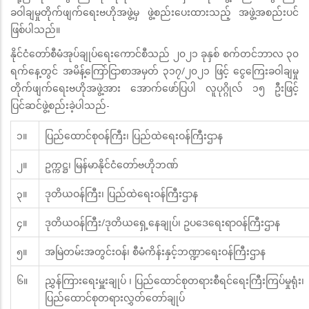
ခဝါချမှုတိုက်ဖျက်ရေးဗဟိုအဖွဲ့မှ ဖွဲ့စည်းပေးထားသည့် အဖွဲ့အစည်းပင်
ဖြစ်ပါသည်။
နိုင်ငံတော်စီမံအုပ်ချုပ်ရေးကောင်စီသည် ၂၀၂၁ ခုနှစ် စက်တင်ဘာလ ၃၀
ရက်နေ့တွင် အမိန့်ကြော်ငြာစာအမှတ် ၃၁၇/၂၀၂၁ ဖြင့် ငွေကြေးခဝါချမှု
တိုက်ဖျက်ရေးဗဟိုအဖွဲ့အား အောက်ဖော်ပြပါ လူပုဂ္ဂိုလ် ၁၅ ဦးဖြင့်
ပြင်ဆင်ဖွဲ့စည်းခဲ့ပါသည်-
၁။
ပြည်ထောင်စုဝန်ကြီး၊ ပြည်ထဲရေးဝန်ကြီးဌာန
၂။
ဥက္ကဋ္ဌ၊ မြန်မာနိုင်ငံတော်ဗဟိုဘဏ်
၃။
ဒုတိယဝန်ကြီး၊ ပြည်ထဲရေးဝန်ကြီးဌာန
၄။
ဒုတိယဝန်ကြီး/ဒုတိယရှေ့နေချုပ်၊ ဥပဒေရေးရာဝန်ကြီးဌာန
၅။
အမြဲတမ်းအတွင်းဝန်၊ စီမံကိန်းနှင့်ဘဏ္ဍာရေးဝန်ကြီးဌာန
၆။
ညွှန်ကြားရေးမှူးချုပ် ၊ ပြည်ထောင်စုတရားစီရင်ရေးကြီးကြပ်မှုရုံး၊
ပြည်ထောင်စုတရားလွှတ်တော်ချုပ်