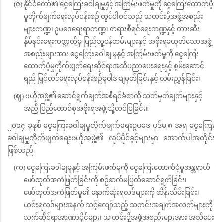
(ဇ) နိုင်ငံတော်၏ ငွေကြေးခဝါချမှုနှင့် အကြမ်းဖက်မှုကို ငွေကြေးထောက်ပံ့
မှုတိုက်ဖျက်ရေးလုပ်ငန်းစဉ် တွင်ပါဝင်သည့် သတင်းပို့အဖွဲ့အစည်း
များကဏ္ဍ၊ ဥပဒေရေးရာကဏ္ဍ၊ တရားစီရင်ရေးကဏ္ဍနှင့် တားဆီး
နှိမ်နင်းရေးကဏ္ဍတို့မှ ပြည်သူ့ဝန်ထမ်းများနှင့် အစိုးရမဟုတ်သောအဖွဲ့
အစည်းများအား ငွေကြေးခဝါချ မှုနှင့် အကြမ်းဖက်မှုကို ငွေကြေး
ထောက်ပံ့မှုတိုက်ဖျက်ရေးဆိုင်ရာအသိပညာပေးရေးနှင့် စွမ်းဆောင်
ရည် မြှင့်တင်ရေးလုပ်ငန်းစဉ်မူဝါဒ ချမှတ်ခြင်းနှင့် လမ်းညွှန်ခြင်း၊
(ဈ) ဗဟိုအဖွဲ့၏ ဆောင်ရွက်ချက်အစီရင်ခံစာကို သတ်မှတ်ချက်များနှင့်
အညီ ပြည်ထောင်စုအစိုးရအဖွဲ့ သို့တင်ပြခြင်း။
၂၀၁၄ ခုနှစ် ငွေကြေးခဝါချမှုတိုက်ဖျက်ရေးဥပဒေ ပုဒ်မ ၈ အရ ငွေကြေး
ခဝါချမှုတိုက်ဖျက်ရေးဗဟိုအဖွဲ့၏ လုပ်ပိုင်ခွင့်များမှာ အောက်ပါအတိုင်း
ဖြစ်သည်-
(က) ငွေကြေးခဝါချမှုနှင့် အကြမ်းဖက်မှုကို ငွေကြေးထောက်ပံ့မှုအန္တရာယ်
ဖော်ထုတ်အကဲဖြတ်ခြင်းကို စဉ်ဆက်မပြတ်ဆောင်ရွက်ခြင်း၊
ဖော်ထုတ်အကဲဖြတ်မှု၏ နောက်ဆုံးရလဒ်များကို ထိန်းသိမ်းခြင်း၊
ယင်းရလဒ်များအနက် သင့်လျော်သည့် သတင်းအချက်အလက်များကို
သက်ဆိုင်ရာအာဏာပိုင်များ၊ သ တင်းပို့အဖွဲ့အစည်းများအား အသိပေး