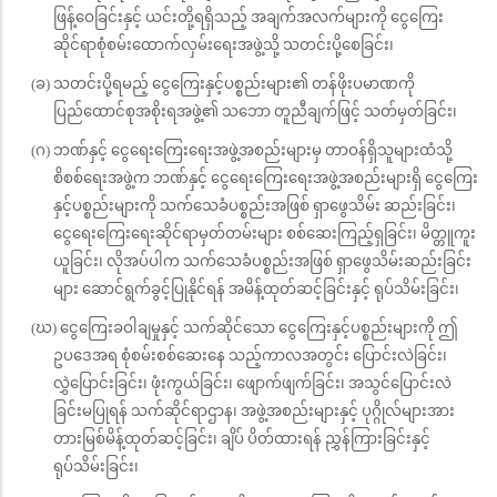
ဖြန့်ဝေခြင်းနှင့် ယင်းတို့ရရှိသည့် အချက်အလက်များကို ငွေကြေး
ဆိုင်ရာစုံစမ်းထောက်လှမ်းရေးအဖွဲ့သို့ သတင်းပို့စေခြင်း၊
(ခ) သတင်းပို့ရမည့် ငွေကြေးနှင့်ပစ္စည်းများ၏ တန်ဖိုးပမာဏကို
ပြည်ထောင်စုအစိုးရအဖွဲ့၏ သဘော တူညီချက်ဖြင့် သတ်မှတ်ခြင်း၊
(ဂ) ဘဏ်နှင့် ငွေရေးကြေးရေးအဖွဲ့အစည်းများမှ တာဝန်ရှိသူများထံသို့
စိစစ်ရေးအဖွဲ့က ဘဏ်နှင့် ငွေရေးကြေးရေးအဖွဲ့အစည်းများရှိ ငွေကြေး
နှင့်ပစ္စည်းများကို သက်သေခံပစ္စည်းအဖြစ် ရှာဖွေသိမ်း ဆည်းခြင်း၊
ငွေရေးကြေးရေးဆိုင်ရာမှတ်တမ်းများ စစ်ဆေးကြည့်ရှခြင်း၊ မိတ္တူကူး
ယူခြင်း၊ လိုအပ်ပါက သက်သေခံပစ္စည်းအဖြစ် ရှာဖွေသိမ်းဆည်းခြင်း
များ ဆောင်ရွက်ခွင့်ပြုနိုင်ရန် အမိန့်ထုတ်ဆင့်ခြင်းနှင့် ရုပ်သိမ်းခြင်း၊
(ဃ) ငွေကြေးခဝါချမှုနှင့် သက်ဆိုင်သော ငွေကြေးနှင့်ပစ္စည်းများကို ဤ
ဥပဒေအရ စုံစမ်းစစ်ဆေးနေ သည့်ကာလအတွင်း ပြောင်းလဲခြင်း၊
လွှဲပြောင်းခြင်း၊ ဖုံးကွယ်ခြင်း၊ ဖျောက်ဖျက်ခြင်း၊ အသွင်ပြောင်းလဲ
ခြင်းမပြုရန် သက်ဆိုင်ရာဌာန၊ အဖွဲ့အစည်းများနှင့် ပုဂ္ဂိုလ်များအား
တားမြစ်မိန့်ထုတ်ဆင့်ခြင်း၊ ချိပ် ပိတ်ထားရန် ညွှန်ကြားခြင်းနှင့်
ရုပ်သိမ်းခြင်း၊