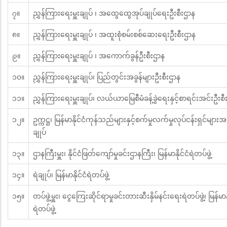
၇။
ညွှန်ကြားရေးမှူးချုပ် ၊ အထွေထွေအုပ်ချုပ်ရေးဦးစီးဌာန
၈။
ညွှန်ကြားရေးမှူးချုပ် ၊ အထူးစုံစမ်းစစ်ဆေးရေးဦးစီးဌာန
၉။
ညွှန်ကြားရေးမှူးချုပ် ၊ အကောက်ခွန်ဦးစီးဌာန
၁၀။
ညွှန်ကြားရေးမှူးချုပ်၊ ပြည်တွင်းအခွန်များဦးစီးဌာန
၁၁။
ညွှန်ကြားရေးမှူးချုပ်၊ လယ်ယာမြေစီမံခန့်ခွဲရေးနှင့်စာရင်းအင်းဦးစ
၁၂။
ဥက္ကဋ္ဌ၊ မြန်မာနိုင်ငံကုန်သည်များနှင့်စက်မှုလက်မှုလုပ်ငန်းရှင်များ
ချုပ်
၁၃။
ဌာနကြီးမှူး၊ နိုင်ငံဖြတ်ကျော်မှုခင်းဌာနကြီး၊ မြန်မာနိုင်ငံရဲတပ်ဖွဲ့
၁၄။
ရဲချုပ်၊ မြန်မာနိုင်ငံရဲတပ်ဖွဲ့
၁၅။
တပ်ဖွဲ့မှူး၊ ငွေကြေးဆိုင်ရာမှုခင်းတားဆီးနှိမ်နင်းရေးရဲတပ်ဖွဲ့၊ မြန်မာနိ
ရဲတပ်ဖွဲ့