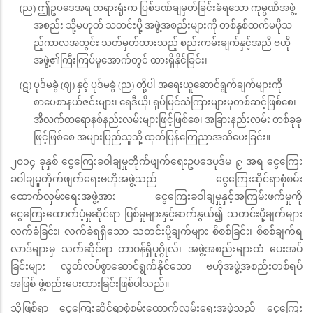
(ည) ဤဥပဒေအရ တရားရုံးက ပြစ်ဒဏ်ချမှတ်ခြင်းခံရသော ကုမ္ပဏီအဖွဲ့
အစည်း သို့မဟုတ် သတင်းပို့ အဖွဲ့အစည်းများကို တစ်နှစ်ထက်မပိုသ
ည့်ကာလအတွင်း သတ်မှတ်ထားသည့် စည်းကမ်းချက်နှင့်အညီ ဗဟို
အဖွဲ့၏ကြီးကြပ်မှုအောက်တွင် ထားရှိနိုင်ခြင်း၊
(ဋ) ပုဒ်မခွဲ (ဈ) နှင့် ပုဒ်မခွဲ (ည) တို့ပါ အရေးယူဆောင်ရွက်ချက်များကို
စာပေစာနယ်ဇင်းများ၊ ရေဒီယို၊ ရုပ်မြင်သံကြားများမှတစ်ဆင့်ဖြစ်စေ၊
အီလက်ထရောနစ်နည်းလမ်းများဖြင့်ဖြစ်စေ၊ အခြားနည်းလမ်း တစ်ခုခု
ဖြင့်ဖြစ်စေ အများပြည်သူသို့ ထုတ်ပြန်ကြေညာအသိပေးခြင်း။
၂၀၁၄ ခုနှစ် ငွေကြေး‌ခဝါချမှုတိုက်ဖျက်ရေးဥ‌ပဒေပုဒ်မ ၉ အရ ငွေကြေး
ခဝါချမှုတိုက်ဖျက်ရေးဗဟိုအဖွဲ့သည် ငွေကြေးဆိုင်ရာစုံစမ်း
ထောက်လှမ်းရေးအဖွဲ့အား ငွေကြေးခဝါချမှုနှင့်အကြမ်းဖက်မှုကို
ငွေကြေးထောက်ပံ့မှုဆိုင်ရာ ပြစ်မှုများနှင့်ဆက်နွယ်၍ သတင်းပို့ချက်များ
လက်ခံခြင်း၊ လက်ခံရရှိသော သတင်းပို့ချက်များ စိစစ်ခြင်း၊ စိစစ်ချက်ရ
လာဒ်များမှ သက်ဆိုင်ရာ တာဝန်ရှိပုဂ္ဂိုလ်၊ အဖွဲ့အစည်းများထံ ပေးအပ်
ခြင်းများ လွတ်လပ်စွာဆောင်ရွက်နိုင်သော ဗဟိုအဖွဲ့အစည်းတစ်ရပ်
အဖြစ် ဖွဲ့စည်းပေးထားခြင်းဖြစ်ပါသည်။
သို့ဖြစ်ရာ ငွေကြေးဆိုင်ရာစုံစမ်းထောက်လှမ်းရေးအဖွဲ့သည် ငွေကြေး