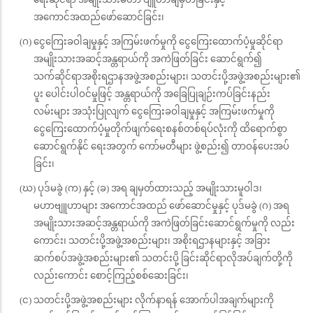
အကောင်အထည်ဖော်ဆောင်ခြင်း၊
(ဂ) ငွေကြေးခဝါချမှုနှင့် အကြမ်းဖက်မှုကို ငွေကြေးထောက်ပံ့မှုဆိုင်ရာ
အမျိုးသားအဆင့်အန္တရာယ်ကို အကဲဖြတ်ခြင်း ဆောင်ရွက်၍
သက်ဆိုင်ရာအစိုးရဌာနအဖွဲ့အစည်းများ၊ သတင်းပို့အဖွဲ့အစည်းများ၏
ပူး ပေါင်းပါဝင်မှုဖြင့် အန္တရာယ်ကို အခြေပြုချဉ်းကပ်ခြင်းနည်း
လမ်းများ အသုံးပြုလျက် ငွေကြေးခဝါချမှုနှင့် အကြမ်းဖက်မှုကို
ငွေကြေးထောက်ပံ့မှုတိုက်ဖျက်ရေးစနစ်တစ်ရပ်လုံးကို ထိရောက်စွာ
ဆောင်ရွက်နိုင် ရေးအတွက် ကော်မတီများ ဖွဲ့စည်း၍ တာဝန်ပေးအပ်
ခြင်း၊
(ဃ) ပုဒ်မခွဲ (က) နှင့် (ခ) အရ ချမှတ်ထားသည့် အမျိုးသားမူဝါဒ၊
မဟာဗျူဟာများ အကောင်အထည် ဖော်ဆောင်မှုနှင့် ပုဒ်မခွဲ (ဂ) အရ
အမျိုးသားအဆင့်အန္တရာယ်ကို အကဲဖြတ်ခြင်းဆောင်ရွက်မှုကို လည်း
ကောင်း၊ သတင်းပို့အဖွဲ့အစည်းများ၊ အစိုးရဌာနများနှင့် အခြား
ဆက်စပ်အဖွဲ့အစည်းများ၏ သတင်းပို့ ခြင်းဆိုင်ရာလိုအပ်ချက်တို့ကို
လည်းကောင်း စောင့်ကြည့်စစ်ဆေးခြင်း၊
(င) သတင်းပို့အဖွဲ့အစည်းများ လိုက်နာရန် အောက်ပါအချက်များကို