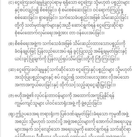
(င) ငွေကြေးခဝါချမှုပြုလုပ်ရာမှ ရရှိသော ငွေကြေး သို့မဟုတ် ပစ္စည်းများ
နှင့်စပ်လျဉ်း၍ စိစစ်ခြင်း၊ စုံ စမ်းစစ်ဆေးခြင်း၊ ဝင်ရောက်ကြည့်ရှု
စစ်ဆေးခြင်း၊ ရှာဖွေခြင်း၊ သက်သေခံပစ္စည်းအဖြစ် သိမ်းဆည်းခြင်း
တို့ကို သတ်မှတ်ချက်များနှင့်အညီ ဆောင်ရွက်ရန် ငွေကြေးဆိုင်ရာ
စုံစမ်းထောက်လှမ်းရေးအဖွဲ့အား တာ ဝန်ပေးအပ်ခြင်း၊
(စ) စိစစ်ရေးအဖွဲ့က သက်သေခံအဖြစ် သိမ်းဆည်းထားသောပစ္စည်းကို
ခံဝန်ချုပ်ဖြင့် ပြန်လည်ပေးအပ် ရန် ခွင့်ပြုသည့် အမိန့်ချမှတ်ခြင်းနှင့်
ယင်းခွင့်ပြုချက်ကို ပြန်လည်ရုပ်သိမ်းခြင်းတို့ကို ကြီးကြပ်ခြင်း၊
(ဆ) ငွေကြေးခဝါချမှုနှင့်သက်ဆိုင်သော ငွေကြေးနှင့်ပစ္စည်းများ သို့မဟုတ်
အသုံးပြုပစ္စည်းများနှင့် စပ် လျဉ်း၍ သတင်းပေးသူအား လိုအပ်သော
အကာအကွယ်ပေးခြင်းနှင့် ထိုက်သင့်သည့်ဆုငွေချီးမြှင့်ခြင်း၊
(ဇ) ဗဟိုအဖွဲ့၏ လုပ်ငန်းတာဝန်များကို အထောက်အကူပြုနိုင်ရန်
ကျွမ်းကျင်သူများ ပါဝင်သောရုံးအဖွဲ့ ကို ဖွဲ့စည်းခြင်း၊
(ဈ) ဤဥပဒေအရ တရားရုံးက ပြစ်ဒဏ်ချမှတ်ခြင်းခံရသော ကုမ္ပဏီအဖွဲ့
အစည်း သို့မဟုတ် သတင်းပို့ အဖွဲ့အစည်းများကို အောက်ပါအရေးယူမှု
များအနက် သင့်လျော်သော အရေးယူမှုကို ဆောင်ရွက်ရန် သက်ဆိုင်ရာ
ဝန်ကြီးဌာန၊ ဦးစီးဌာန သို့မဟုတ် ကော်မရှင် သို့မဟုတ် အဖွဲ့အစည်း