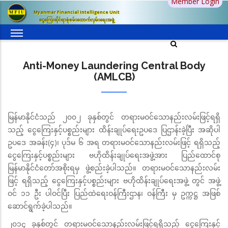
Member Login
Skip
Myanmar Financial Intelligence Unit
to
ငွေကြေးဆိုင်ရာစုံစမ်းထောက်လှမ်းရေးအဖွဲ့
main
content
Anti-Money Laundering Central Body
(AMLCB)
မြန်မာနိုင်ငံသည် ၂၀၀၂ ခုနှစ်တွင် တရားမဝင်သောနည်းလမ်းဖြင့်ရရှိ
သည့် ငွေကြေးနှင့်ပစ္စည်းများ ထိန်းချုပ်ရေးဥပဒေ ပြဌာန်းခဲ့ပြီး အဆိုပါ
ဥပဒေ အခန်း(၄)၊ ပုဒ်မ ၆ အရ တရားမဝင်သောနည်းလမ်းဖြင့် ရရှိသည့်
ငွေကြေးနှင့်ပစ္စည်းများ ဗဟိုထိန်းချုပ်ရေးအဖွဲ့အား ပြည်ထောင်စု
မြန်မာနိုင်ငံတော်အစိုးရမှ ဖွဲ့စည်းခဲ့ပါသည်။ တရားမဝင်သောနည်းလမ်း
ဖြင့် ရရှိသည့် ငွေကြေးနှင့်ပစ္စည်းများ ဗဟိုထိန်းချုပ်ရေးအဖွဲ့ တွင် အဖွဲ့
ဝင် ၁၁ ဦး ပါဝင်ပြီး ပြည်ထဲရေးဝန်ကြီးဌာန၊ ဝန်ကြီး မှ ဥက္ကဋ္ဌ အဖြစ်
ဆောင်ရွက်ခဲ့ပါသည်။
၂၀၁၄ ခုနှစ်တွင် တရားမဝင်သောနည်းလမ်းဖြင့်ရရှိသည့် ငွေကြေးနှင့်