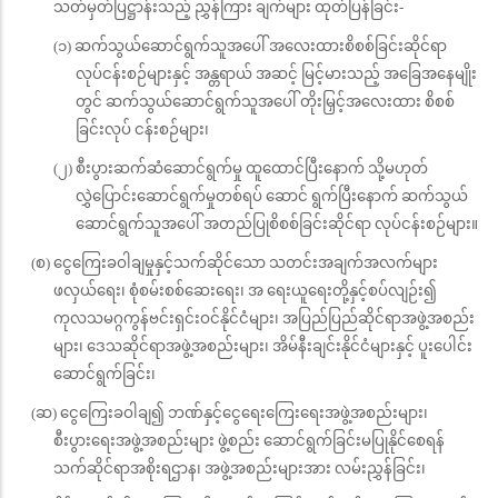
သတ်မှတ်ပြဋ္ဌာန်းသည့် ညွှန်ကြား ချက်များ ထုတ်ပြန်ခြင်း-
(၁) ဆက်သွယ်ဆောင်ရွက်သူအပေါ် အလေးထားစိစစ်ခြင်းဆိုင်ရာ
လုပ်ငန်းစဉ်များနှင့် အန္တရာယ် အဆင့် မြင့်မားသည့် အခြေအနေမျိုး
တွင် ဆက်သွယ်ဆောင်ရွက်သူအပေါ် တိုးမြှင့်အလေးထား စိစစ်
ခြင်းလုပ် ငန်းစဉ်များ၊
(၂) စီးပွားဆက်ဆံဆောင်ရွက်မှု ထူထောင်ပြီးနောက် သို့မဟုတ်
လွှဲပြောင်းဆောင်ရွက်မှုတစ်ရပ် ဆောင် ရွက်ပြီးနောက် ဆက်သွယ်
ဆောင်ရွက်သူအပေါ် အတည်ပြုစိစစ်ခြင်းဆိုင်ရာ လုပ်ငန်းစဉ်များ။
(စ) ငွေကြေးခဝါချမှုနှင့်သက်ဆိုင်သော သတင်းအချက်အလက်များ
ဖလှယ်ရေး၊ စုံစမ်းစစ်ဆေးရေး၊ အ ရေးယူရေးတို့နှင့်စပ်လျဉ်း၍
ကုလသမဂ္ဂကွန်ဗင်းရှင်းဝင်နိုင်ငံများ၊ အပြည်ပြည်ဆိုင်ရာအဖွဲ့အစည်း
များ၊ ဒေသဆိုင်ရာအဖွဲ့အစည်းများ၊ အိမ်နီးချင်းနိုင်ငံများနှင့် ပူးပေါင်း
ဆောင်ရွက်ခြင်း၊
(ဆ) ငွေကြေးခဝါချ၍ ဘဏ်နှင့်ငွေရေးကြေးရေးအဖွဲ့အစည်းများ၊
စီးပွားရေးအဖွဲ့အစည်းများ ဖွဲ့စည်း ဆောင်ရွက်ခြင်းမပြုနိုင်စေရန်
သက်ဆိုင်ရာအစိုးရဌာန၊ အဖွဲ့အစည်းများအား လမ်းညွှန်ခြင်း၊